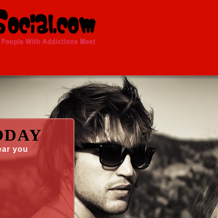
ODAY
ear you