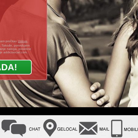
sam pročitao
Uslove
,
. Takođe, potvrđujem
ranje naloga, posebne
je addictsocial.com.