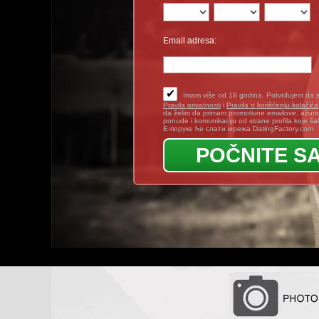
Email adresa:
✔
Imam više od 18 godina. Potvrđujem da 
Pravila privatnosti
i
Pravila o korišćenju kolačića
da želim da primam promotivne emailove, ažuri
ponude i komunikaciju od strane profila koje šal
Е-поруке ће слати мрежа DatingFactory.com