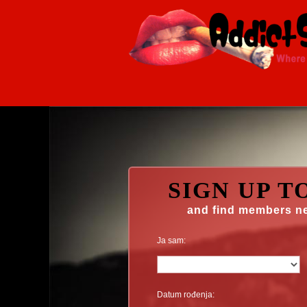
SIGN UP T
and find members n
Ja sam:
Datum rođenja: